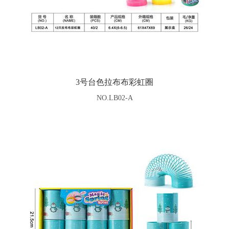
3号台色拉布布彩虹圈
NO.LB02-A