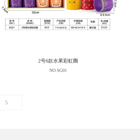
2号6款水果彩虹圈
NO.SG01
5