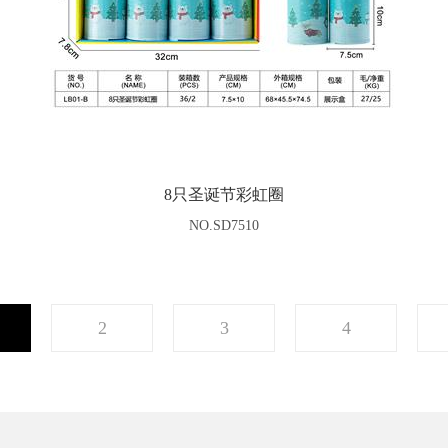
8只圣诞节彩虹圈
NO.SD7510
2
3
4