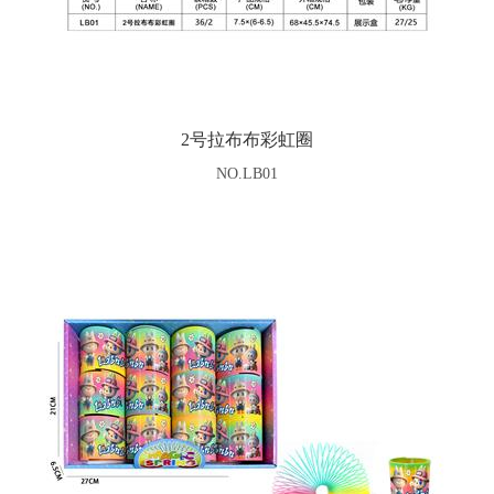
2号拉布布彩虹圈
NO.LB01