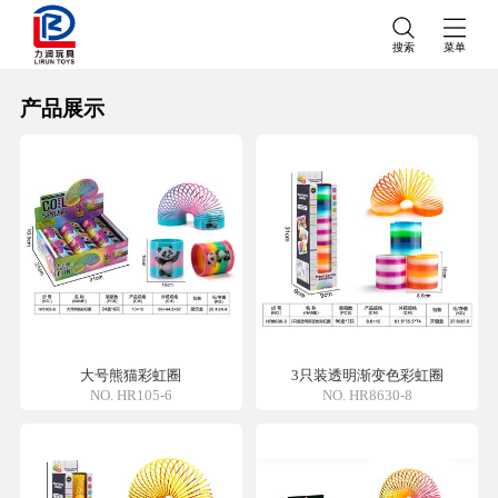
搜索
菜单
产品展示
大号熊猫彩虹圈
3只装透明渐变色彩虹圈
NO. HR105-6
NO. HR8630-8