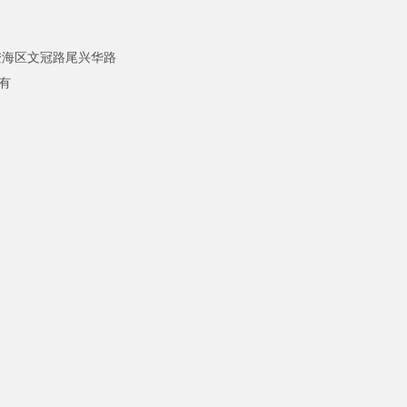
海区文冠路尾兴华路
所有