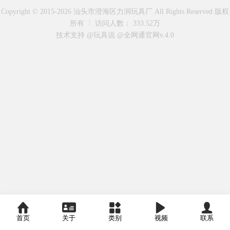
Copyright © 2015-2026 汕头市澄海区力润玩具厂 All Rights Reserved 版权
所有
访问人数： 333.52万
技术支持 @玩具说
@全网通官网v.4.0
首页
关于
类别
视频
联系