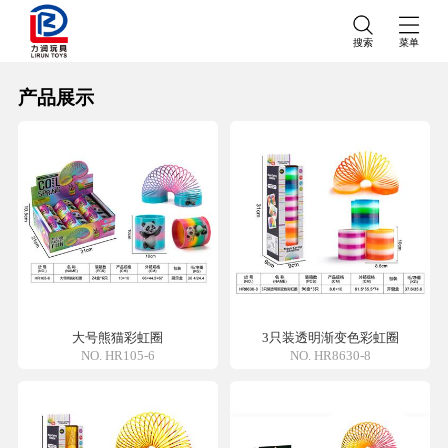
搜索
菜单
产品展示
大号熊猫彩虹圈
3只装透明渐变色彩虹圈
NO. HR105-6
NO. HR8630-8