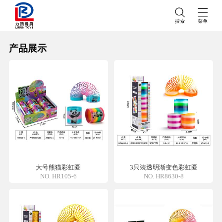
搜索
菜单
产品展示
大号熊猫彩虹圈
3只装透明渐变色彩虹圈
NO. HR105-6
NO. HR8630-8