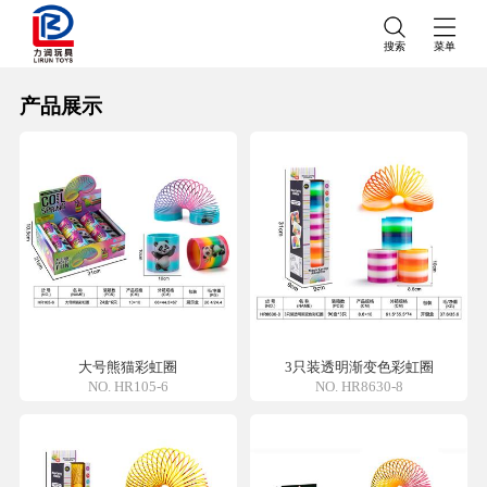
搜索
菜单
产品展示
大号熊猫彩虹圈
3只装透明渐变色彩虹圈
NO. HR105-6
NO. HR8630-8