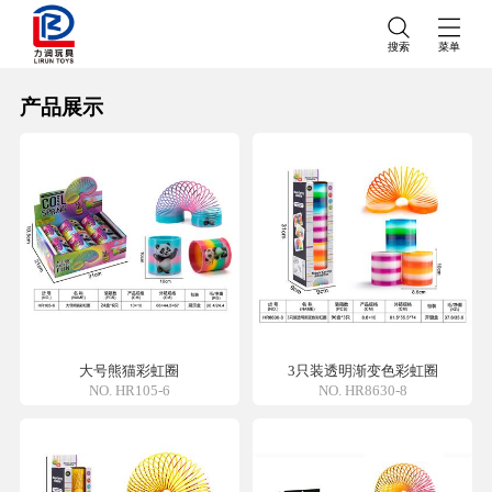
搜索
菜单
产品展示
大号熊猫彩虹圈
3只装透明渐变色彩虹圈
NO. HR105-6
NO. HR8630-8