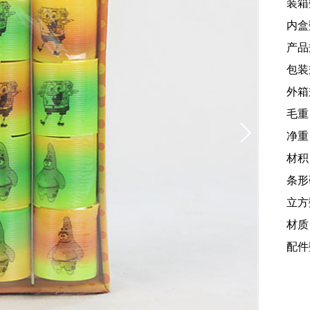
装箱
内盒
产品规
包装规
外箱规
毛重
净重：
材积：
条形
立方
材质
配件