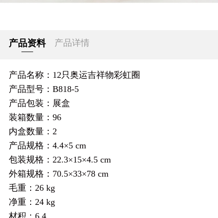
产品资料
产品详情
产品名称：12只奥运吉祥物彩虹圈
产品型号：B818-5
产品包装：展盒
装箱数量：96
内盒数量：2
产品规格：4.4×5 cm
包装规格：22.3×15×4.5 cm
外箱规格：70.5×33×78 cm
毛重：26 kg
净重：24 kg
材积：6.4