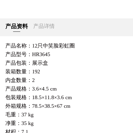
产品资料
产品详情
产品名称：12只中笑脸彩虹圈
产品型号：HR3645
产品包装：展示盒
装箱数量：192
内盒数量：2
产品规格：3.6×4.5 cm
包装规格：18.5×11.8×3.6 cm
外箱规格：78.5×38.5×67 cm
毛重：37 kg
净重：35 kg
材积：7.1