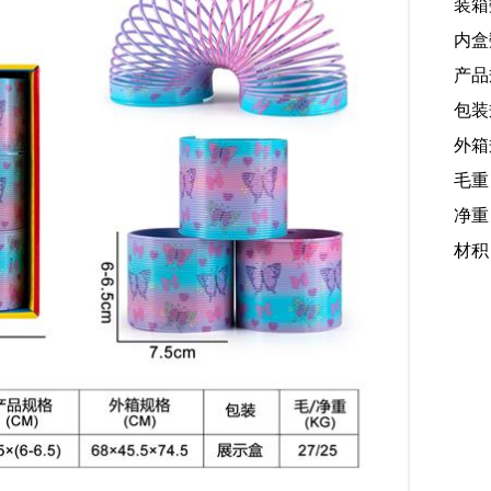
装箱
内盒
产品规
包装规
外箱规
毛重
净重：
材积：