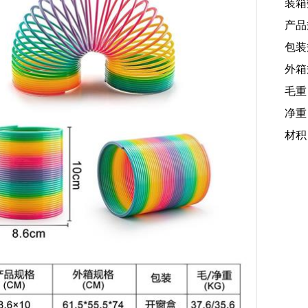
装箱
产品规
包装规
外箱规
毛重：
净重：
材积：