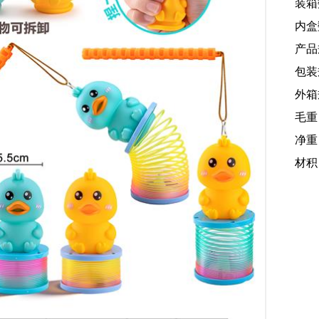
装箱
内盒
产品规
包装规
外箱规
毛重：
净重：
材积：