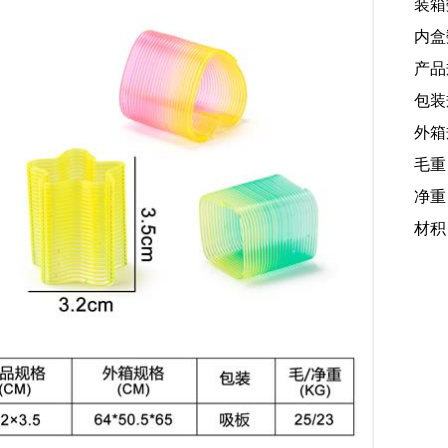
装箱
内盒
产品规
包装规
外箱规
毛重
净重：
材积：