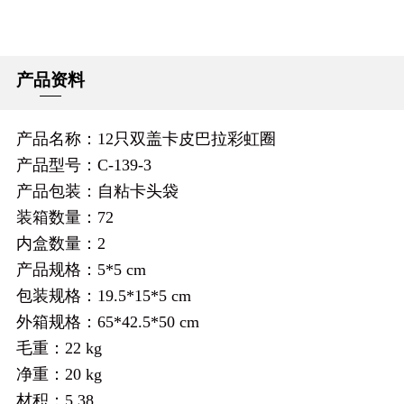
产品资料
产品名称：12只双盖卡皮巴拉彩虹圈
产品型号：C-139-3
产品包装：自粘卡头袋
装箱数量：72
内盒数量：2
产品规格：5*5 cm
包装规格：19.5*15*5 cm
外箱规格：65*42.5*50 cm
毛重：22 kg
净重：20 kg
材积：5.38