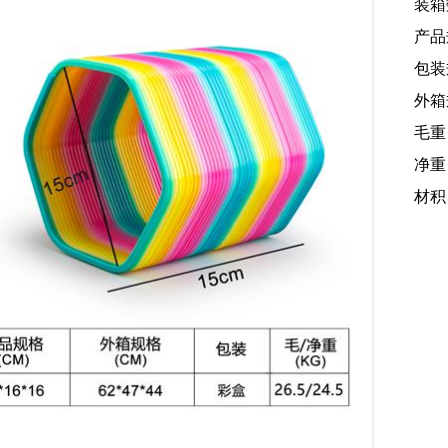
装箱
产品规
包装规
外箱规
毛重：
净重：
材积：