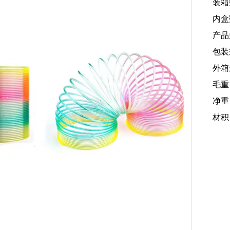
装箱
内盒
产品规
包装规
外箱规
毛重
净重：
材积：