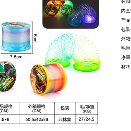
装箱
内盒
产品规
包装规
外箱规
毛重
净重：
材积：