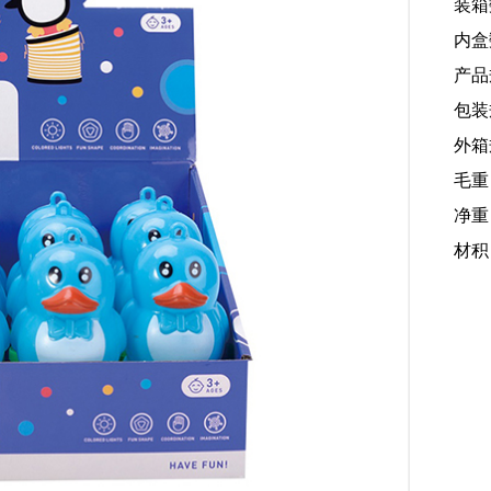
装箱
内盒
产品规
包装规
外箱规
毛重
净重：
材积：