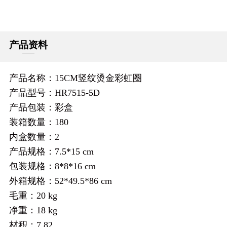
产品资料
产品名称：15CM竖纹烫金彩虹圈
产品型号：HR7515-5D
产品包装：彩盒
装箱数量：180
内盒数量：2
产品规格：7.5*15 cm
包装规格：8*8*16 cm
外箱规格：52*49.5*86 cm
毛重：20 kg
净重：18 kg
材积：7.82