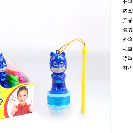
装箱
内盒
产品规
包装规
外箱规
毛重
净重：
材积：